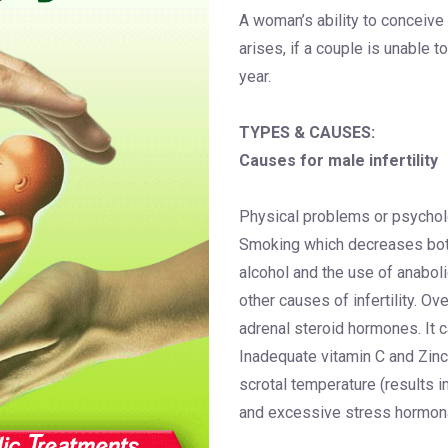
A woman’s ability to conceive a
arises, if a couple is unable t
year.
TYPES & CAUSES:
Causes for male infertility
Physical problems or psychol
Smoking which decreases both
alcohol and the use of anaboli
other causes of infertility. O
adrenal steroid hormones. It ca
Inadequate vitamin C and Zinc
scrotal temperature (results 
and excessive stress hormonal