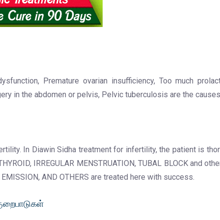
function, Premature ovarian insufficiency, Too much prolact
gery in the abdomen or pelvis, Pelvic tuberculosis are the causes f
rtility. In Diawin Sidha treatment for infertility, the patient is 
ID, THYROID, IRREGULAR MENSTRUATION, TUBAL BLOCK and other 
ISSION, AND OTHERS are treated here with success.
குறைபாடுகள்