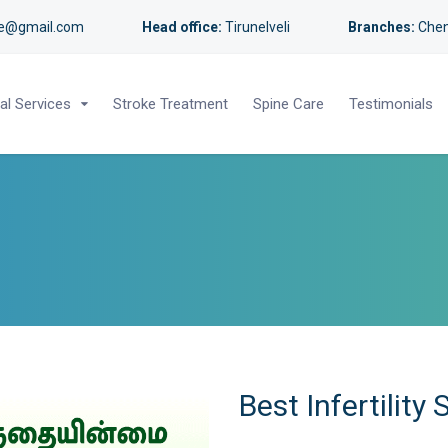
re@gmail.com
Head office:
Tirunelveli
Branches:
Chen
al Services
Stroke Treatment
Spine Care
Testimonials
Best Infertilit