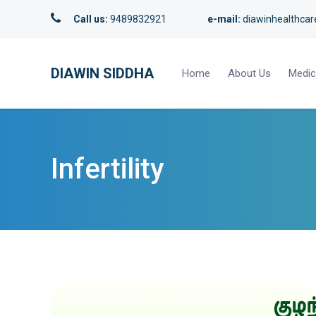
Call us:
9489832921
e-mail:
diawinhealthca
DIAWIN SIDDHA
Home
About Us
Medic
Infertility