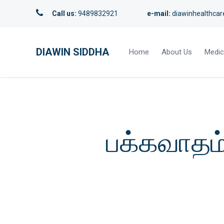
Call us:
9489832921
e-mail:
diawinhealthca
DIAWIN SIDDHA
Home
About Us
Medic
பக்கவாதம்