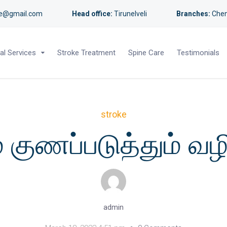
re@gmail.com
Head office:
Tirunelveli
Branches:
Chen
al Services
Stroke Treatment
Spine Care
Testimonials
stroke
 குணப்படுத்தும் வ
admin