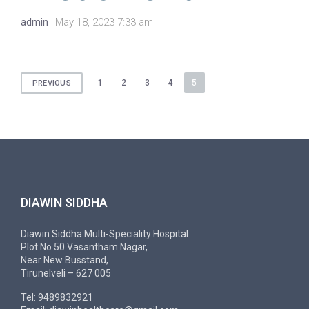
admin
May 18, 2023 7:33 am
Posts
1
2
3
4
5
PREVIOUS
navigation
DIAWIN SIDDHA
Diawin Siddha Multi-Speciality Hospital
Plot No 50 Vasantham Nagar,
Near New Busstand,
Tirunelveli – 627 005
Tel: 9489832921